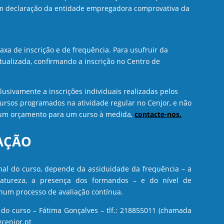
em declaração da entidade empregadora comprovativa da
xa de inscrição e de frequência. Para usufruir da
ualizada, confirmando a inscrição no Centro de
clusivamente a inscrições individuais realizadas pelos
rsos programados na atividade regular no Cenjor, e não
 um orçamento para um curso à medida,
contacte-nos.
CAÇÃO
inal do curso, depende da assiduidade da frequência – a
 natureza, a presença dos formandos – e do nível de
um processo de avaliação contínua.
a do curso – Fátima Gonçalves – tlf.: 218855011 (chamada
@cenjor.pt