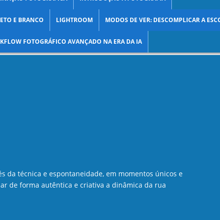
ETO E BRANCO
LIGHTROOM
MODOS DE VER: DESCOMPLICAR A ESC
KFLOW FOTOGRÁFICO AVANÇADO NA ERA DA IA
és da técnica e espontaneidade, em momentos únicos e
ar de forma autêntica e criativa a dinâmica da rua