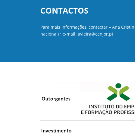
CONTACTOS
Para mais informações, contactar – Ana Cristin
nacional) • e-mail: avieira@cenjor.pt