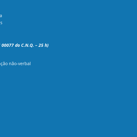
ta
is
0077 do C.N.Q. – 25 h)
ação não-verbal